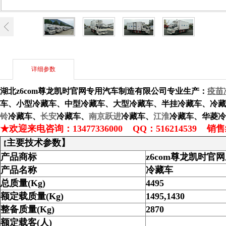
详细参数
湖北z6com尊龙凯时官网专用汽车制造有限公司
专业生产：
疫苗
车
、
小型冷藏车
、
中型冷藏
车
、
大型冷藏车
、
半挂冷藏车
、
冷藏
铃
冷
藏车、
长安
冷藏车、
南京跃进
冷藏车、
江淮
冷藏车、
华菱
冷
★欢迎来电咨询：
13477336000
QQ：516214539 
主要技术参数】
【
产品商标
z6com尊龙凯时官
产品名称
冷藏车
总质量
(Kg)
4495
额定载质量
(Kg)
1495,1430
整备质量
(Kg)
2870
额定载客
(
人
)