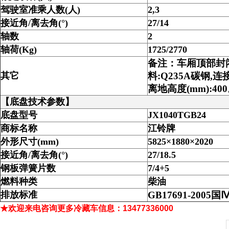
驾驶室准乘人数
(
人
)
2,3
接近角
/
离去角
(°)
27/14
轴数
2
轴荷
(Kg)
1725/2770
备注：车厢顶部封
其它
料
:Q235A
碳钢
,
连
离地高度
(mm):400
【底盘技术参数】
底盘型号
JX1040TGB24
商标名称
江铃牌
外形尺寸
(mm)
5825×1880×2020
接近角
/
离去角
(°)
27/18.5
钢板弹簧片数
7/4+5
燃料种类
柴油
排放标准
GB17691-2005
国
Ⅳ
★欢迎来电咨询更多
冷藏车
信息：13477336000