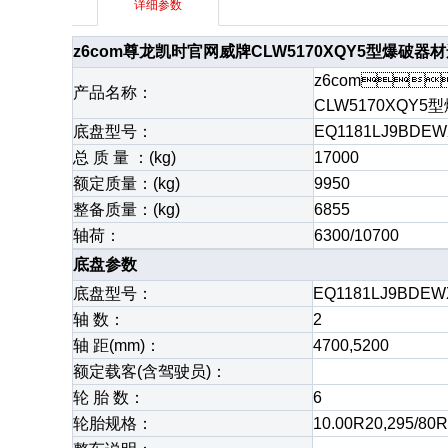
详细参数
z6com尊龙凯时官网威牌CLW5170XQY5型爆破
z6com
产品名称：
CLW5170XQY
底盘型号：
EQ1181LJ9BDE
总 质 量 ：(kg)
17000
额定质量：(kg)
9950
整备质量：(kg)
6855
轴荷：
6300/10700
底盘参数
底盘型号：
EQ1181LJ9BDEW
轴 数：
2
轴 距(mm)：
4700,5200
额定载客(含驾驶员)：
轮 胎 数：
6
轮胎规格：
10.00R20,295/80R