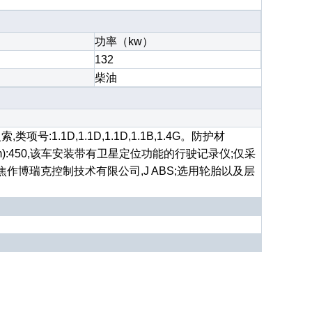
功率（kw）
132
柴油
1.1D,1.1D,1.1D,1.1B,1.4G。防护材
m):450,该车安装带有卫星定位功能的行驶记录仪;仅采
瑞克控制技术有限公司,J ABS;选用轮胎以及层