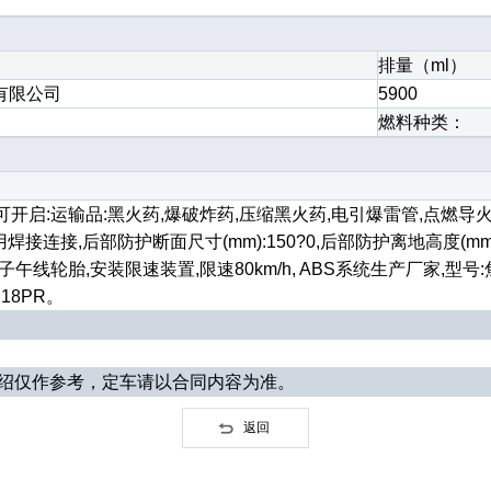
排量（ml）
有限公司
5900
燃料种类：
输品:黑火药,爆破炸药,压缩黑火药,电引爆雷管,点燃导火索,类项号:
焊接连接,后部防护断面尺寸(mm):150?0,后部防护离地高度(m
胎,安装限速装置,限速80km/h, ABS系统生产厂家,型号:焦作博
5 18PR。
介绍仅作参考，定车请以合同内容为准。
返回