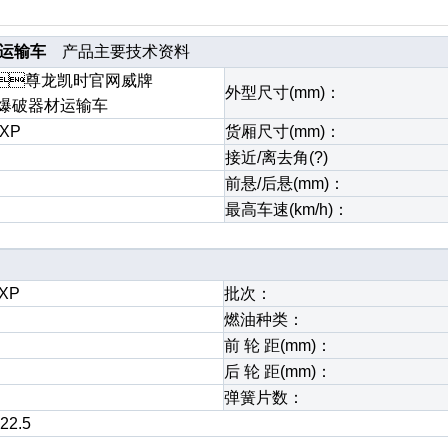
器材运输车
产品主要技术资料
尊龙凯时官网威牌
外型尺寸(mm)：
5型爆破器材运输车
WXP
货厢尺寸(mm)：
接近/离去角(?)
前悬/后悬(mm)：
最高车速(km/h)：
XP
批次：
燃油种类：
前 轮 距(mm)：
后 轮 距(mm)：
弹簧片数：
22.5