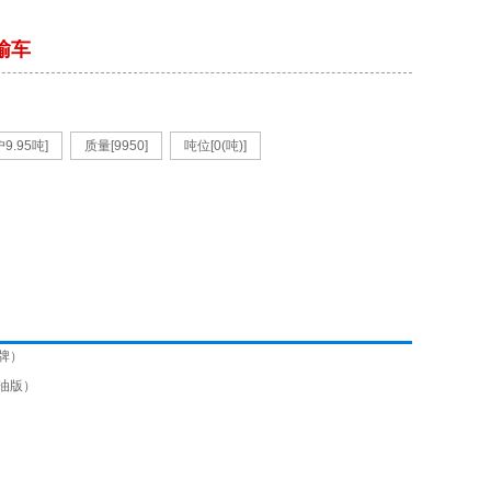
输车
9.95吨]
质量[9950]
吨位[0(吨)]
牌）
柴油版）