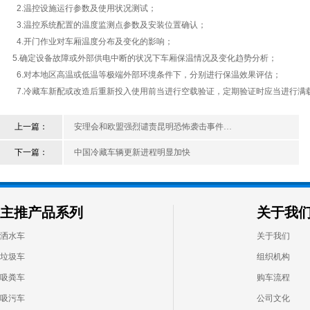
2.温控设施运行参数及使用状况测试；
3.温控系统配置的温度监测点参数及安装位置确认；
4.开门作业对车厢温度分布及变化的影响；
5.确定设备故障或外部供电中断的状况下车厢保温情况及变化趋势分析；
6.对本地区高温或低温等极端外部环境条件下，分别进行保温效果评估；
7.冷藏车新配或改造后重新投入使用前当进行空载验证，定期验证时应当进行满
上一篇：
安理会和欧盟强烈谴责昆明恐怖袭击事件…
下一篇：
中国冷藏车辆更新进程明显加快
主推产品系列
关于我
洒水车
关于我们
垃圾车
组织机构
吸粪车
购车流程
吸污车
公司文化