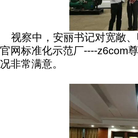
视察中，安丽书记对宽敞、明
官网标准化示范厂----z6c
况非常满意。