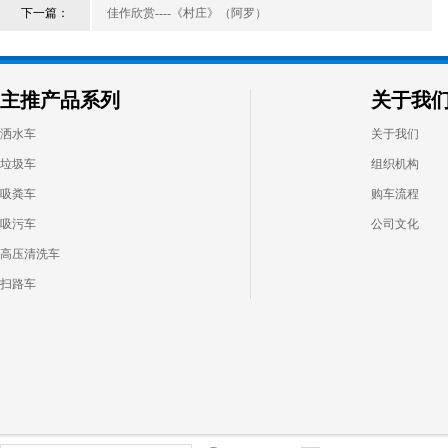
官网公司等您
下一篇：
佳作欣赏----《村庄》（阿罗）
主推产品系列
关于我
洒水车
关于我们
垃圾车
组织机构
吸粪车
购车流程
吸污车
公司文化
高压清洗车
扫路车