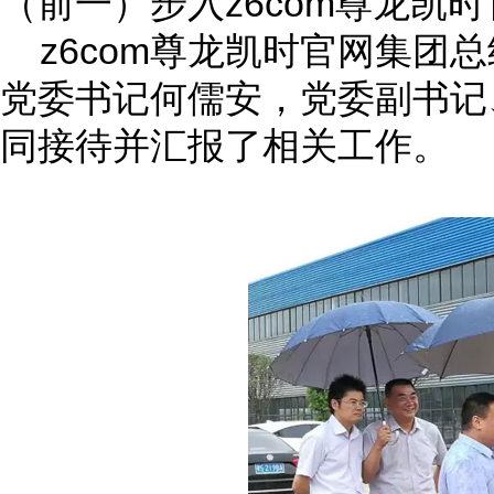
（前一）步入z6com尊龙凯
z6com尊龙凯时官网集团
党委书记何儒安，党委副书记
同接待并汇报了相关工作。