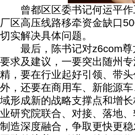
曾都区区委书记何运平作工作
厂区高压线路移牵资金缺口5
切实解决具体问题。
最后，陈书记对z6com尊
要求及建议，一要突出随州专
精，要在行业起好引领、带头
外，还要在商用车、新能源车
域形成新的战略支撑点和增长
业研究院联合、对接、落地、
制造深度融合，争取更快更稳