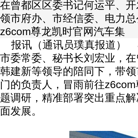
在曾都区区委书记何运平、开
领市府办、市经信委、电力总
z6com尊龙凯时官网汽车集
报讯（通讯员璞真报道） 8
市委常委、秘书长刘宏业，在
韩建新等领导的陪同下，带领
门的负责人，冒雨前往z6co
题调研，精准部署突出重点解决
面发展。