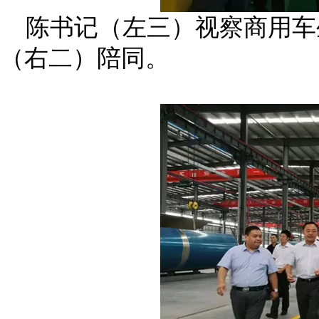
陈书记（左三）视察商用车
（右二）陪同。